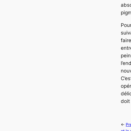
abso
pig
Pour
suiv
fair
entr
pein
l’en
nouv
C’es
opér
déli
doit
←
Pr
et le