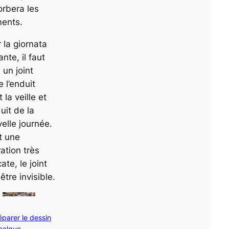
rbera les
ments.
 la giornata
ante, il faut
e un joint
e l’enduit
t la veille et
duit de la
elle journée.
t une
ation très
cate, le joint
 être invisible.
éparer le dessin
 calque