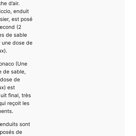
he d’air.
riccio, enduit
sier, est posé
second (2
es de sable
r une dose de
x).
tonaco (Une
 de sable,
 dose de
x) est
uit final, très
 qui reçoit les
ments.
enduits sont
posés de