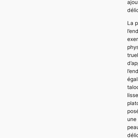
ajou
déli
La 
l’en
exer
phys
true
d’ap
l’en
égal
talo
liss
plat
posé
une 
peau
déli