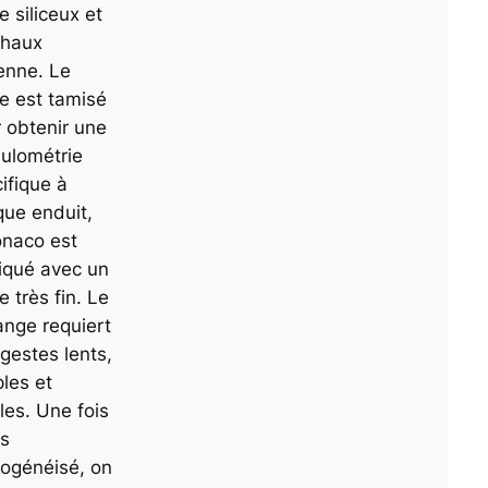
e siliceux et
chaux
enne. Le
e est tamisé
 obtenir une
ulométrie
ifique à
ue enduit,
tonaco est
iqué avec un
e très fin. Le
nge requiert
gestes lents,
les et
es. Une fois
as
ogénéisé, on