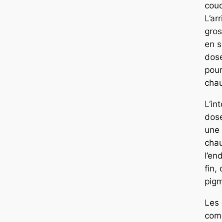
couc
L’ar
gros
en 
dos
pou
chau
L’in
dose
une
chau
l’end
fin,
pig
Les 
com