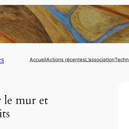
es
Accueil
Actions récentes
L’association
Techn
 le mur et
its