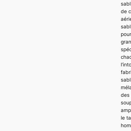
sabl
de 
aéri
sabl
pour
gran
spéc
chaq
l’in
fabr
sabl
méla
des 
soup
ampl
le t
hom