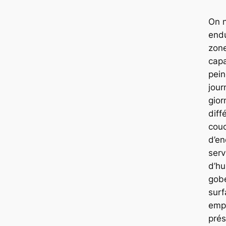
On n
endu
zone
cap
pein
jour
gior
diff
cou
d’en
serv
d’hu
gobe
surf
emp
pré