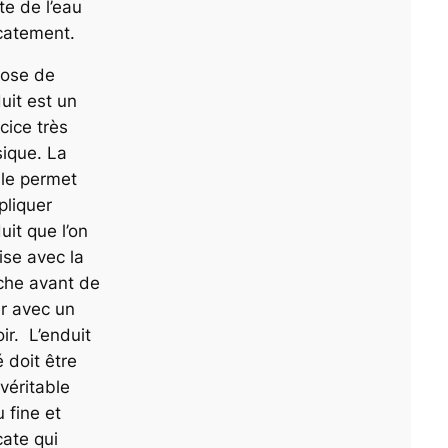
te de l’eau
catement.
pose de
duit est un
cice très
ique. La
lle permet
pliquer
duit que l’on
ise avec la
che avant de
er avec un
oir. L’enduit
 doit être
véritable
 fine et
cate qui